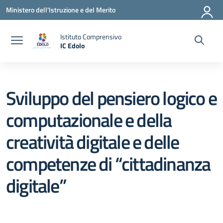
Vai ai contenuti
Vai al menu di navigazione
Vai al footer
Ministero dell'Istruzione e del Merito
Istituto Comprensivo
IC Edolo
— Visita la pagina iniziale della scuola
Sviluppo del pensiero logico e
computazionale e della
creatività digitale e delle
competenze di “cittadinanza
digitale”