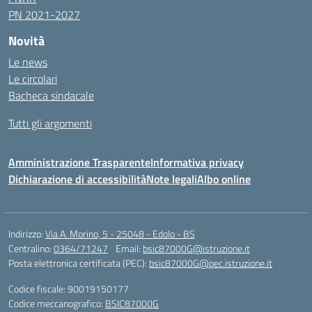
PN 2021-2027
Novità
Le news
Le circolari
Bacheca sindacale
Tutti gli argomenti
Amministrazione Trasparente
Informativa privacy
Dichiarazione di accessibilità
Note legali
Albo online
Indirizzo:
Via A. Morino, 5 - 25048 - Edolo - BS
Centralino:
0364/71247
Email:
bsic87000G@istruzione.it
Posta elettronica certificata (PEC):
bsic87000G@pec.istruzione.it
Codice fiscale: 90019150177
Codice meccanografico:
BSIC87000G