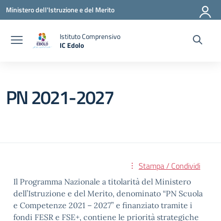
Vai ai contenuti
Vai al menu di navigazione
Vai al footer
Ministero dell'Istruzione e del Merito
Istituto Comprensivo
IC Edolo
— Visita la pagina iniziale della scuola
PN 2021-2027
Stampa / Condividi
Il Programma Nazionale a titolarità del Ministero
dell’Istruzione e del Merito, denominato “PN Scuola
e Competenze 2021 – 2027” e finanziato tramite i
fondi FESR e FSE+, contiene le priorità strategiche