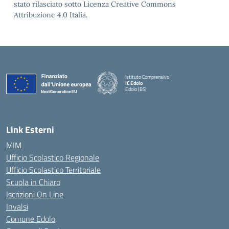
stato rilasciato sotto Licenza Creative Commons
Attribuzione 4.0 Italia.
Istituto Comprensivo
IC Edolo
Edolo (BS)
— Visita la pagina iniziale della scuola
Link Esterni
MIM
Ufficio Scolastico Regionale
Ufficio Scolastico Territoriale
Scuola in Chiaro
Iscrizioni On Line
Invalsi
Comune Edolo