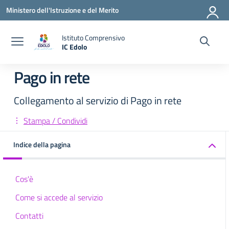
Vai ai contenuti
Vai al menu di navigazione
Vai al footer
Ministero dell'Istruzione e del Merito
Istituto Comprensivo
IC Edolo
— Visita la pagina iniziale della scuola
Pago in rete
Collegamento al servizio di Pago in rete
Stampa / Condividi
Indice della pagina
Cos'è
Come si accede al servizio
Contatti