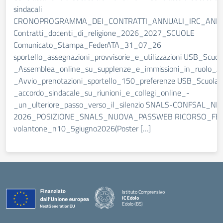
sindacali
CRONOPROGRAMMA_DEI_CONTRATTI_ANNUALI_IRC_ANN
Contratti_docenti_di_religione_2026_2027_SCUOLE
Comunicato_Stampa_FederATA_31_07_26
sportello_assegnazioni_provvisorie_e_utilizzazioni USB_Scuol
_Assemblea_online_su_supplenze_e_immissioni_in_ruolo_A
_Avvio_prenotazioni_sportello_150_preferenze USB_Scuola
_accordo_sindacale_su_riunioni_e_collegi_online_-
_un_ulteriore_passo_verso_il_silenzio SNALS-CONFSAL_N
2026_POSIZIONE_SNALS_NUOVA_PASSWEB RICORSO_FE
volantone_n10_5giugno2026(Poster […]
Istituto Comprensivo
IC Edolo
Edolo (BS)
— Visita la pagina iniziale della scuola