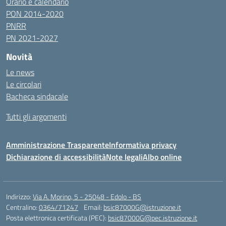
Orario e calendario
PON 2014-2020
PNRR
PN 2021-2027
Novità
Le news
Le circolari
Bacheca sindacale
Tutti gli argomenti
Amministrazione Trasparente
Informativa privacy
Dichiarazione di accessibilità
Note legali
Albo online
Indirizzo:
Via A. Morino, 5 - 25048 - Edolo - BS
Centralino:
0364/71247
Email:
bsic87000G@istruzione.it
Posta elettronica certificata (PEC):
bsic87000G@pec.istruzione.it