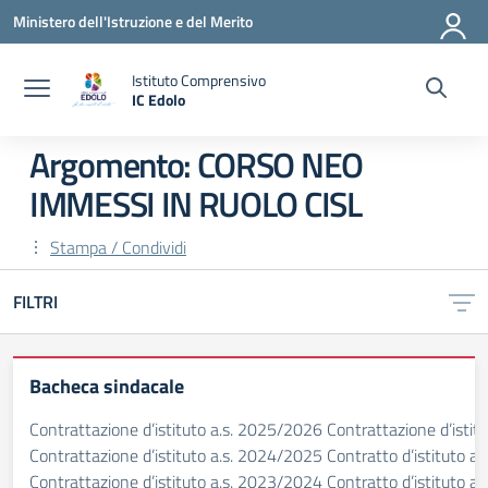
Vai ai contenuti
Vai al menu di navigazione
Vai al footer
Ministero dell'Istruzione e del Merito
Istituto Comprensivo
IC Edolo
— Visita la pagina iniziale della scuola
Argomento: CORSO NEO
IMMESSI IN RUOLO CISL
Stampa / Condividi
FILTRI
Bacheca sindacale
Contrattazione d’istituto a.s. 2025/2026 Contrattazione d’isti
Contrattazione d’istituto a.s. 2024/2025 Contratto d’istituto 
Contrattazione d’istituto a.s. 2023/2024 Contratto d’istituto 