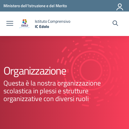
Vai ai contenuti
Vai al menu di navigazione
Vai al footer
Ministero dell'Istruzione e del Merito
Istituto Comprensivo
IC Edolo
— Visita la pagina iniziale della scuola
Organizzazione
Questa è la nostra organizzazione
scolastica in plessi e strutture
organizzative con diversi ruoli