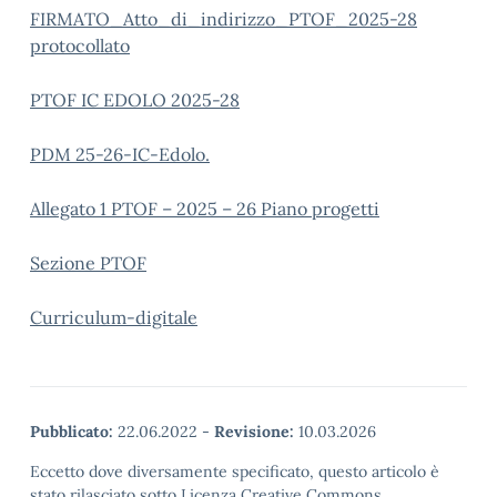
FIRMATO_Atto_di_indirizzo_PTOF_2025-28
protocollato
PTOF IC EDOLO 2025-28
PDM 25-26-IC-Edolo.
Allegato 1 PTOF – 2025 – 26 Piano progetti
Sezione PTOF
Curriculum-digitale
Pubblicato:
22.06.2022
-
Revisione:
10.03.2026
Eccetto dove diversamente specificato, questo articolo è
stato rilasciato sotto Licenza Creative Commons