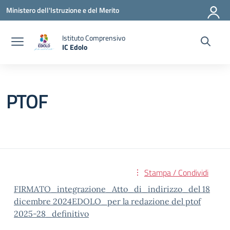
Vai ai contenuti
Vai al menu di navigazione
Vai al footer
Ministero dell'Istruzione e del Merito
Istituto Comprensivo
IC Edolo
— Visita la pagina iniziale della scuola
PTOF
Stampa / Condividi
FIRMATO_integrazione_Atto_di_indirizzo_del 18
dicembre 2024EDOLO_per la redazione del ptof
2025-28_definitivo