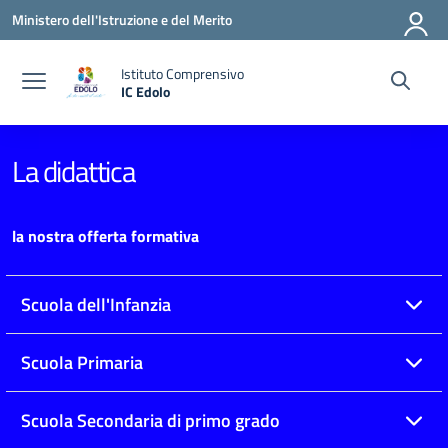
Vai ai contenuti
Vai al menu di navigazione
Vai al footer
Ministero dell'Istruzione e del Merito
Istituto Comprensivo
IC Edolo
— Visita la pagina iniziale della scuola
La didattica
la nostra offerta formativa
Scuola dell'Infanzia
Scuola Primaria
Scuola Secondaria di primo grado