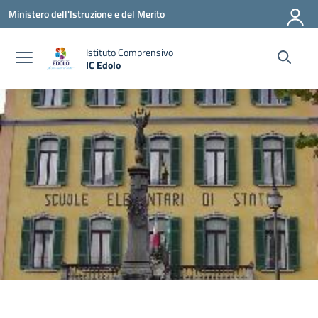
Vai ai contenuti
Vai al menu di navigazione
Vai al footer
Ministero dell'Istruzione e del Merito
Istituto Comprensivo
IC Edolo
— Visita la pagina iniziale della scuola