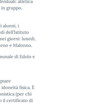
ividuali: atletica
 in gruppo.
 alunni, i
i dell’Istituto
i giorni: lunedì,
teno e Malonno.
omunale di Edolo e
egnare
 idoneità fisica. È
onistica (per chi
 il certificato di