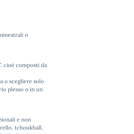
bimestrali o
e”, cioè composti da
a o scegliere solo
rio plesso o in un
zionali e non
rello, tchoukball,