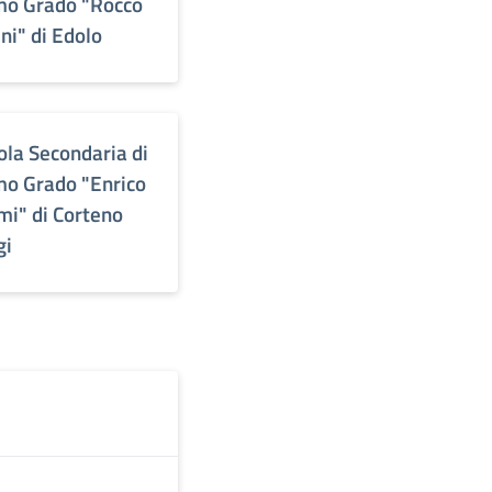
mo Grado "Rocco
ni" di Edolo
ola Secondaria di
mo Grado "Enrico
mi" di Corteno
gi