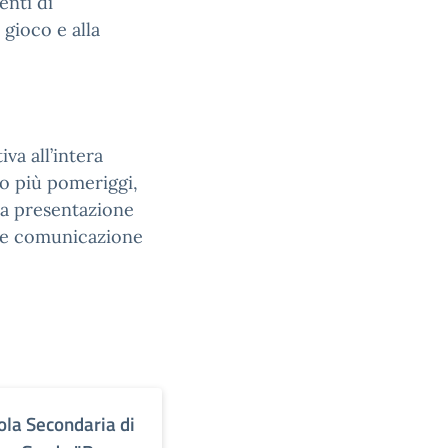
nti di
 gioco e alla
va all’intera
 o più pomeriggi,
la presentazione
e e comunicazione
ola Secondaria di