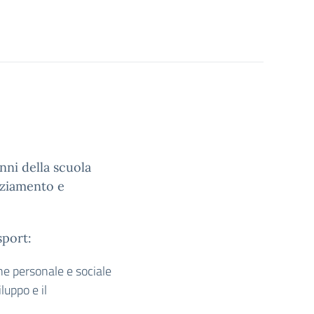
nni della scuola
nziamento e
sport:
e personale e sociale
luppo e il