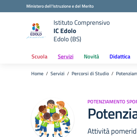
Vai ai contenuti
Vai al menu di navigazione
Vai al footer
Ministero dell'Istruzione e del Merito
Istituto Comprensivo
IC Edolo
e della scuola
Edolo (BS)
— Visita la pagina iniziale del
Scuola
Servizi
Novità
Didattica
Home
Servizi
Percorsi di Studio
Potenziam
POTENZIAMENTO SPO
Potenzi
Attività pomeri