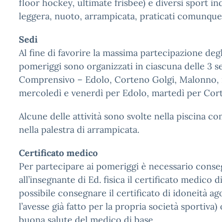
floor hockey, ultimate frisbee) e diversi sport ind
leggera, nuoto, arrampicata, praticati comunque
Sedi
Al fine di favorire la massima partecipazione degli
pomeriggi sono organizzati in ciascuna delle 3 sed
Comprensivo – Edolo, Corteno Golgi, Malonno, ne
mercoledì e venerdì per Edolo, martedì per Cor
Alcune delle attività sono svolte nella piscina c
nella palestra di arrampicata.
Certificato medico
Per partecipare ai pomeriggi è necessario cons
all’insegnante di Ed. fisica il certificato medico di
possibile consegnare il certificato di idoneità ag
l’avesse già fatto per la propria società sportiva) o
buona salute del medico di base.