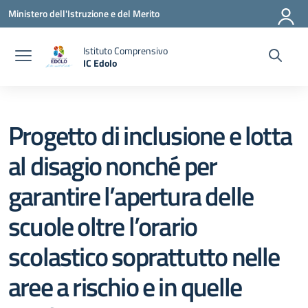
Vai ai contenuti
Vai al menu di navigazione
Vai al footer
Ministero dell'Istruzione e del Merito
Istituto Comprensivo
IC Edolo
— Visita la pagina iniziale della scuola
Progetto di inclusione e lotta
al disagio nonché per
garantire l’apertura delle
scuole oltre l’orario
scolastico soprattutto nelle
aree a rischio e in quelle