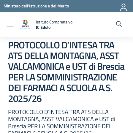
Vai ai contenuti
Vai al menu di navigazione
Vai al footer
Ministero dell'Istruzione e del Merito
Istituto Comprensivo
IC Edolo
— Visita la pagina iniziale della scuola
PROTOCOLLO D’INTESA TRA
ATS DELLA MONTAGNA, ASST
VALCAMONICA e UST di Brescia
PER LA SOMMINISTRAZIONE
DEI FARMACI A SCUOLA A.S.
2025/26
PROTOCOLLO D’INTESA TRA ATS DELLA
MONTAGNA, ASST VALCAMONICA e UST di
Brescia PER LA SOMMINISTRAZIONE DEI