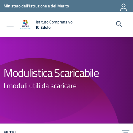
Vai ai contenuti
Vai al menu di navigazione
Vai al footer
Ministero dell'Istruzione e del Merito
Istituto Comprensivo
IC Edolo
— Visita la pagina iniziale della scuola
Modulistica Scaricabile
I moduli utili da scaricare
FILTRI