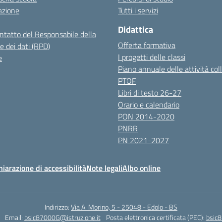
azione
Tutti i servizi
Didattica
ontatto del Responsabile della
Offerta formativa
e dei dati (RPD)
I progetti delle classi
e
Piano annuale delle attività coll
PTOF
Libri di testo 26-27
Orario e calendario
PON 2014-2020
PNRR
PN 2021-2027
hiarazione di accessibilità
Note legali
Albo online
Indirizzo:
Via A. Morino, 5 - 25048 - Edolo - BS
Email:
bsic87000G@istruzione.it
Posta elettronica certificata (PEC):
bsic8