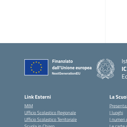
Is
IC
Ed
— 
Link Esterni
La Scuo
MIM
Presenta
Ufficio Scolastico Regionale
I luoghi
Ufficio Scolastico Territoriale
I numeri 
Scuola in Chiaro
Le carte 