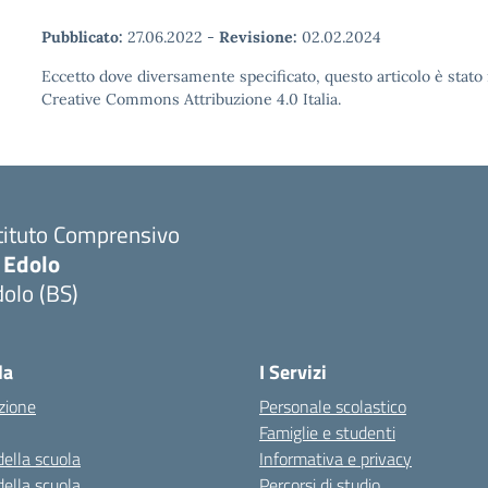
Pubblicato:
27.06.2022
-
Revisione:
02.02.2024
Eccetto dove diversamente specificato, questo articolo è stato 
Creative Commons Attribuzione 4.0 Italia.
tituto Comprensivo
 Edolo
olo (BS)
Visita la pagina iniziale della scuola
la
I Servizi
zione
Personale scolastico
Famiglie e studenti
della scuola
Informativa e privacy
della scuola
Percorsi di studio