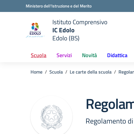
Vai ai contenuti
Vai al menu di navigazione
Vai al footer
Ministero dell'Istruzione e del Merito
Istituto Comprensivo
IC Edolo
e della scuola
Edolo (BS)
— Visita la pagina iniziale del
Scuola
Servizi
Novità
Didattica
Home
Scuola
Le carte della scuola
Regola
Regolame
Regolamento di 