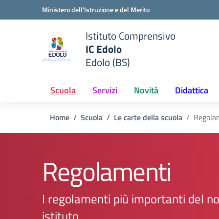
Vai ai contenuti
Vai al menu di navigazione
Vai al footer
Ministero dell'Istruzione e del Merito
Istituto Comprensivo
IC Edolo
e della scuola
Edolo (BS)
— Visita la pagina iniziale del
Scuola
Servizi
Novità
Didattica
Home
Scuola
Le carte della scuola
Regola
Regolamenti
I regolamenti più importanti del n
istituto