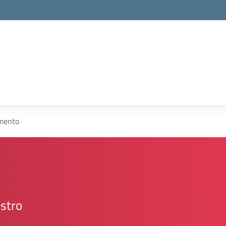
la scuola
mento
ostro