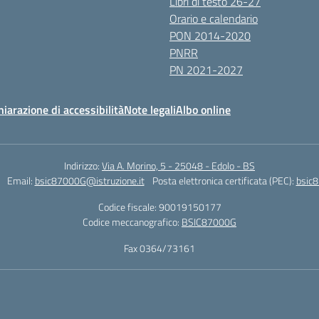
Libri di testo 26-27
Orario e calendario
PON 2014-2020
PNRR
PN 2021-2027
hiarazione di accessibilità
Note legali
Albo online
Indirizzo:
Via A. Morino, 5 - 25048 - Edolo - BS
Email:
bsic87000G@istruzione.it
Posta elettronica certificata (PEC):
bsic8
Codice fiscale: 90019150177
Codice meccanografico:
BSIC87000G
Fax 0364/73161