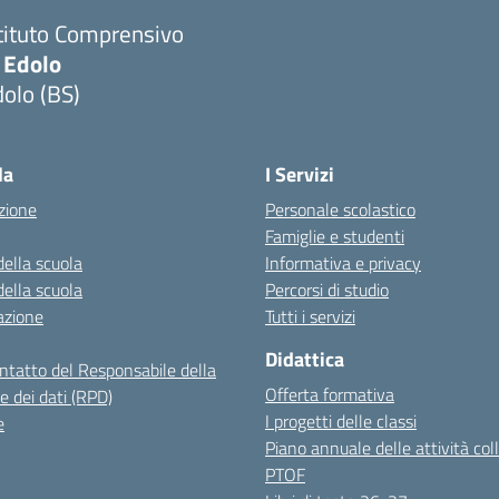
tituto Comprensivo
 Edolo
olo (BS)
Visita la pagina iniziale della scuola
la
I Servizi
zione
Personale scolastico
Famiglie e studenti
della scuola
Informativa e privacy
della scuola
Percorsi di studio
azione
Tutti i servizi
Didattica
ontatto del Responsabile della
Offerta formativa
e dei dati (RPD)
I progetti delle classi
e
Piano annuale delle attività coll
PTOF