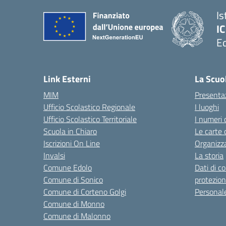
Is
IC
Ed
— 
Link Esterni
La Scuo
MIM
Presenta
Ufficio Scolastico Regionale
I luoghi
Ufficio Scolastico Territoriale
I numeri 
Scuola in Chiaro
Le carte 
Iscrizioni On Line
Organizz
Invalsi
La storia
Comune Edolo
Dati di c
Comune di Sonico
protezion
Comune di Corteno Golgi
Personal
Comune di Monno
Comune di Malonno