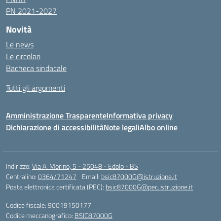
PN 2021-2027
Novità
Le news
Le circolari
Bacheca sindacale
Tutti gli argomenti
Amministrazione Trasparente
Informativa privacy
Dichiarazione di accessibilità
Note legali
Albo online
Indirizzo:
Via A. Morino, 5 - 25048 - Edolo - BS
Centralino:
0364/71247
Email:
bsic87000G@istruzione.it
Posta elettronica certificata (PEC):
bsic87000G@pec.istruzione.it
Codice fiscale: 90019150177
Codice meccanografico:
BSIC87000G