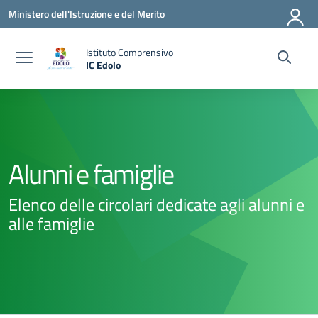
Vai ai contenuti
Vai al menu di navigazione
Vai al footer
Ministero dell'Istruzione e del Merito
Istituto Comprensivo
IC Edolo
— Visita la pagina iniziale della scuola
Alunni e famiglie
Elenco delle circolari dedicate agli alunni e
alle famiglie