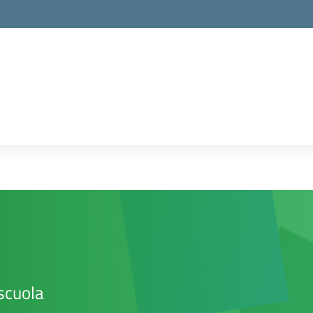
la scuola
scuola