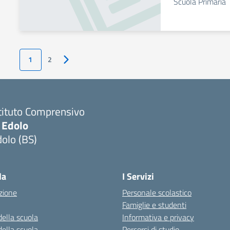
Scuola Primaria
1
2
Pagina successiva
tituto Comprensivo
 Edolo
olo (BS)
Visita la pagina iniziale della scuola
la
I Servizi
zione
Personale scolastico
Famiglie e studenti
della scuola
Informativa e privacy
della scuola
Percorsi di studio