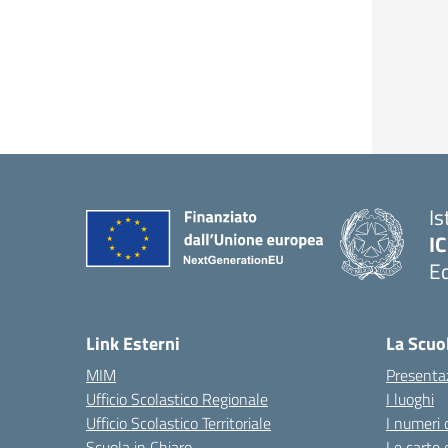
Is
IC
Ed
— 
Link Esterni
La Scuo
MIM
Presenta
Ufficio Scolastico Regionale
I luoghi
Ufficio Scolastico Territoriale
I numeri 
Scuola in Chiaro
Le carte 