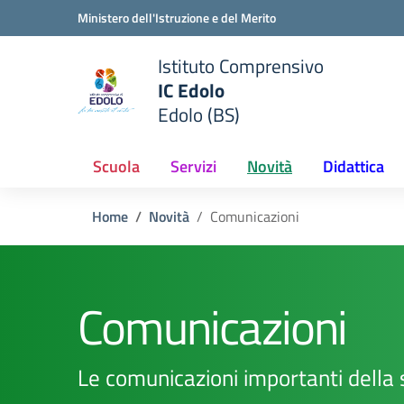
Vai ai contenuti
Vai al menu di navigazione
Vai al footer
Ministero dell'Istruzione e del Merito
Istituto Comprensivo
IC Edolo
e della scuola
Edolo (BS)
— Visita la pagina iniziale del
Scuola
Servizi
Novità
Didattica
Home
Novità
Comunicazioni
Comunicazioni
Le comunicazioni importanti della 