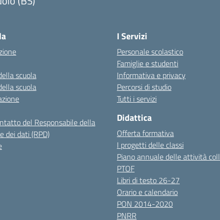
olo (BS)
Visita la pagina iniziale della scuola
la
I Servizi
zione
Personale scolastico
Famiglie e studenti
della scuola
Informativa e privacy
della scuola
Percorsi di studio
azione
Tutti i servizi
Didattica
ontatto del Responsabile della
Offerta formativa
e dei dati (RPD)
I progetti delle classi
e
Piano annuale delle attività coll
PTOF
Libri di testo 26-27
Orario e calendario
PON 2014-2020
PNRR