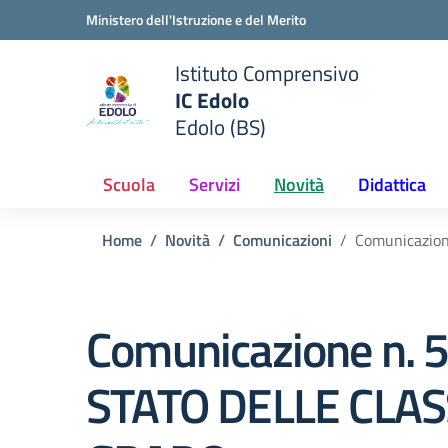
Vai ai contenuti
Vai al menu di navigazione
Vai al footer
Ministero dell'Istruzione e del Merito
Istituto Comprensivo
IC Edolo
e della scuola
Edolo (BS)
— Visita la pagina iniziale del
Scuola
Servizi
Novità
Didattica
Home
Novità
Comunicazioni
Comunicazio
Comunicazione n. 
STATO DELLE CLAS