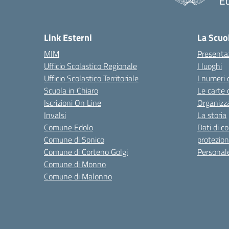
Ed
— 
Link Esterni
La Scuo
MIM
Presenta
Ufficio Scolastico Regionale
I luoghi
Ufficio Scolastico Territoriale
I numeri 
Scuola in Chiaro
Le carte 
Iscrizioni On Line
Organizz
Invalsi
La storia
Comune Edolo
Dati di c
Comune di Sonico
protezion
Comune di Corteno Golgi
Personal
Comune di Monno
Comune di Malonno