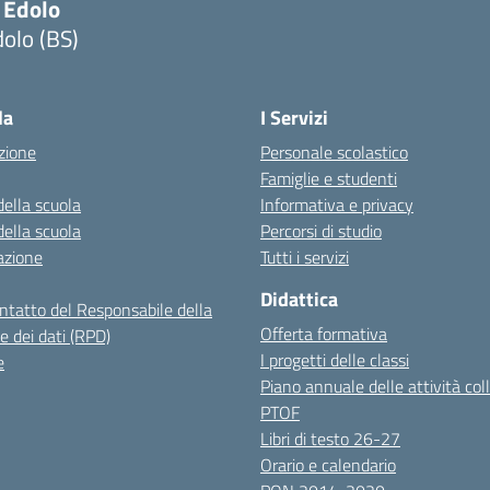
 Edolo
olo (BS)
Visita la pagina iniziale della scuola
la
I Servizi
zione
Personale scolastico
Famiglie e studenti
della scuola
Informativa e privacy
della scuola
Percorsi di studio
azione
Tutti i servizi
Didattica
ontatto del Responsabile della
Offerta formativa
e dei dati (RPD)
I progetti delle classi
e
Piano annuale delle attività coll
PTOF
Libri di testo 26-27
Orario e calendario