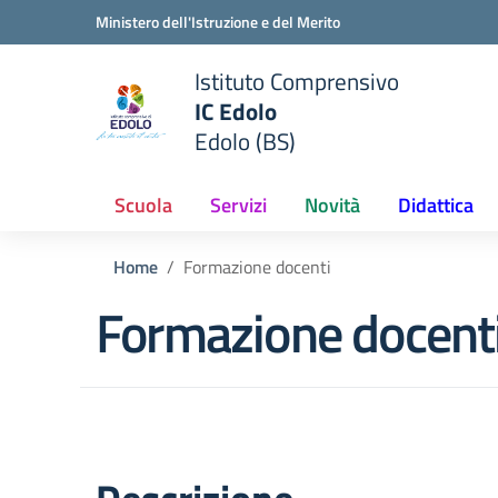
Vai ai contenuti
Vai al menu di navigazione
Vai al footer
Ministero dell'Istruzione e del Merito
Istituto Comprensivo
IC Edolo
e della scuola
Edolo (BS)
— Visita la pagina iniziale del
Scuola
Servizi
Novità
Didattica
Home
Formazione docenti
Formazione docent