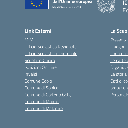
IC
Ed
— 
Link Esterni
La Scuo
MIM
Presenta
Ufficio Scolastico Regionale
I luoghi
Ufficio Scolastico Territoriale
I numeri 
Scuola in Chiaro
Le carte 
Iscrizioni On Line
Organizz
Invalsi
La storia
Comune Edolo
Dati di c
Comune di Sonico
protezion
Comune di Corteno Golgi
Personal
Comune di Monno
Comune di Malonno