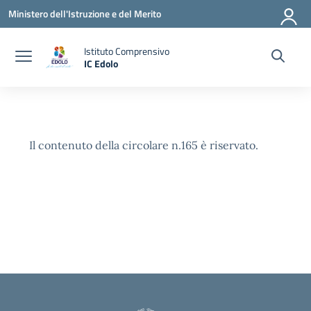
Vai ai contenuti
Vai al menu di navigazione
Vai al footer
Ministero dell'Istruzione e del Merito
Istituto Comprensivo
IC Edolo
— Visita la pagina iniziale della scuola
Il contenuto della circolare n.165 è riservato.