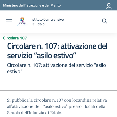
Vai ai contenuti
Vai al menu di navigazione
Vai al footer
Ministero dell'Istruzione e del Merito
Istituto Comprensivo
IC Edolo
— Visita la pagina iniziale della scuola
Circolare 107
Circolare n. 107: attivazione del
servizio “asilo estivo”
Circolare n. 107: attivazione del servizio "asilo
estivo"
Si pubblica la circolare n. 107 con locandina relativa
all’attivazione dell’ “asilo estivo” presso i locali della
Scuola dell’Infanzia di Edolo.