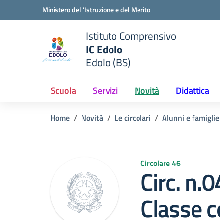
Vai ai contenuti
Vai al menu di navigazione
Vai al footer
Ministero dell'Istruzione e del Merito
Istituto Comprensivo
IC Edolo
e della scuola
Edolo (BS)
— Visita la pagina iniziale del
Scuola
Servizi
Novità
Didattica
Home
Novità
Le circolari
Alunni e famiglie
Circolare 46
Circ. n.0
Classe c