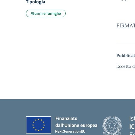
Tipologia
Alunni e famiglie
FIRMAT
Pubblicat
Eccetto d
Is
IC
Ed