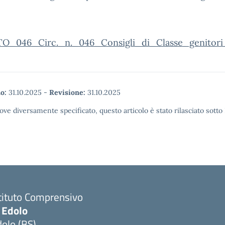
O_046_Circ._n._046_Consigli_di_Classe_genitori
o:
31.10.2025
-
Revisione:
31.10.2025
ove diversamente specificato, questo articolo è stato rilasciato sott
tituto Comprensivo
 Edolo
olo (BS)