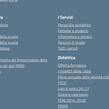
Visita la pagina iniziale della scuola
la
I Servizi
zione
Personale scolastico
Famiglie e studenti
della scuola
Informativa e privacy
della scuola
Percorsi di studio
azione
Tutti i servizi
Didattica
ontatto del Responsabile della
Offerta formativa
e dei dati (RPD)
I progetti delle classi
e
Piano annuale delle attività coll
PTOF
Libri di testo 26-27
Orario e calendario
PON 2014-2020
PNRR