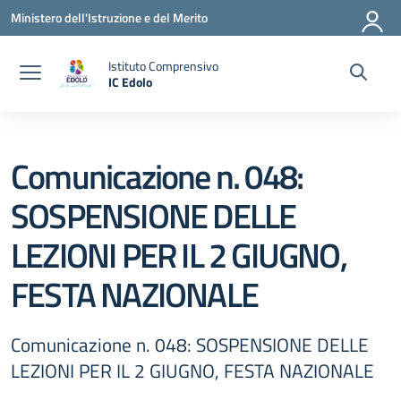
Vai ai contenuti
Vai al menu di navigazione
Vai al footer
Ministero dell'Istruzione e del Merito
Istituto Comprensivo
IC Edolo
— Visita la pagina iniziale della scuola
Comunicazione n. 048:
SOSPENSIONE DELLE
LEZIONI PER IL 2 GIUGNO,
FESTA NAZIONALE
Comunicazione n. 048: SOSPENSIONE DELLE
LEZIONI PER IL 2 GIUGNO, FESTA NAZIONALE