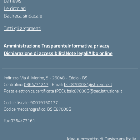
Le news
Le circolari
Bacheca sindacale
Tutti gli argomenti
Amministrazione Trasparente
Informativa privacy
Dichiarazione di accessibilità
Note legali
Albo online
Indirizzo:
Via A. Morino, 5 - 25048 - Edolo - BS
Centralino:
0364/71247
Email:
bsic87000G@istruzione.it
Posta elettronica certificata (PEC):
bsic87000G@pec.istruzione.it
Codice fiscale: 90019150177
Codice meccanografico:
BSIC87000G
Fax 0364/73161
Idea e progetto di Designers Italia