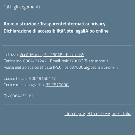
Tutti gli argomenti
Amministrazione Trasparente
Informativa privacy
Dichiarazione di accessibilità
Note legali
Albo online
Indirizzo:
Via A. Morino, 5 - 25048 - Edolo - BS
Centralino:
0364/71247
Email:
bsic87000G@istruzione.it
Posta elettronica certificata (PEC):
bsic87000G@pec.istruzione.it
Codice fiscale: 90019150177
Codice meccanografico:
BSIC87000G
Fax 0364/73161
Idea e progetto di Designers Italia