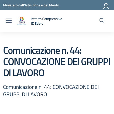
Vai ai contenuti
Vai al menu di navigazione
Vai al footer
Ministero dell'Istruzione e del Merito
Istituto Comprensivo
IC Edolo
— Visita la pagina iniziale della scuola
Comunicazione n. 44:
CONVOCAZIONE DEI GRUPPI
DI LAVORO
Comunicazione n. 44: CONVOCAZIONE DEI
GRUPPI DI LAVORO