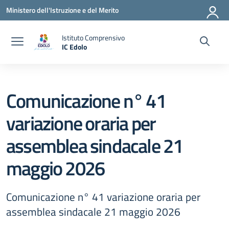
Vai ai contenuti
Vai al menu di navigazione
Vai al footer
Ministero dell'Istruzione e del Merito
Istituto Comprensivo
IC Edolo
— Visita la pagina iniziale della scuola
Comunicazione n° 41
variazione oraria per
assemblea sindacale 21
maggio 2026
Comunicazione n° 41 variazione oraria per
assemblea sindacale 21 maggio 2026