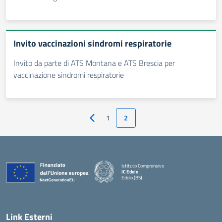
Invito vaccinazioni sindromi respiratorie
Invito da parte di ATS Montana e ATS Brescia per
vaccinazione sindromi respiratorie
1
2
Pagina precedente
Istituto Comprensivo
IC Edolo
Edolo (BS)
— Visita la pagina iniziale della scuola
Link Esterni