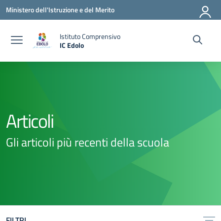
Vai ai contenuti
Vai al menu di navigazione
Vai al footer
Ministero dell'Istruzione e del Merito
Istituto Comprensivo
IC Edolo
— Visita la pagina iniziale della scuola
Articoli
Gli articoli più recenti della scuola
FILTRI