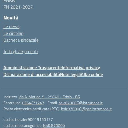
PNRR
PN 2021-2027
Novità
Le news
Le circolari
Bacheca sindacale
Tutti gli argomenti
Amministrazione Trasparente
Informativa privacy
Dichiarazione di accessibilità
Note legali
Albo online
Indirizzo:
Via A. Morino, 5 - 25048 - Edolo - BS
Centralino:
0364/71247
Email:
bsic87000G@istruzione.it
Posta elettronica certificata (PEC):
bsic87000G@pec.istruzione.it
Codice fiscale: 90019150177
Codice meccanografico:
BSIC87000G