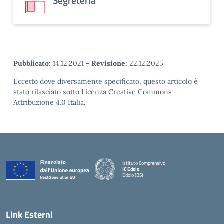
Segreteria
Pubblicato:
14.12.2021
-
Revisione:
22.12.2025
Eccetto dove diversamente specificato, questo articolo è
stato rilasciato sotto Licenza Creative Commons
Attribuzione 4.0 Italia.
Istituto Comprensivo
IC Edolo
Edolo (BS)
— Visita la pagina iniziale della scuola
Link Esterni