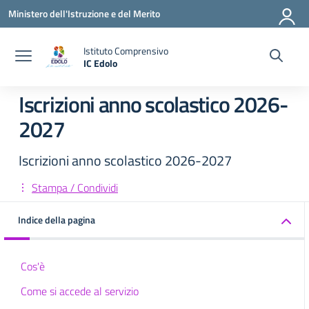
Vai ai contenuti
Vai al menu di navigazione
Vai al footer
Ministero dell'Istruzione e del Merito
Istituto Comprensivo
IC Edolo
— Visita la pagina iniziale della scuola
Iscrizioni anno scolastico 2026-
2027
Iscrizioni anno scolastico 2026-2027
Stampa / Condividi
Indice della pagina
Cos'è
Come si accede al servizio