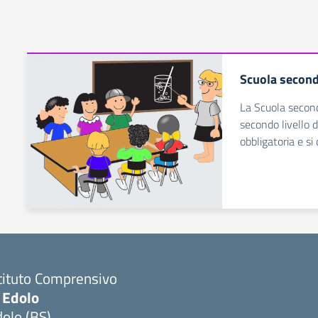
Scuola second
La Scuola seconda
secondo livello d
obbligatoria e s
tituto Comprensivo
 Edolo
olo (BS)