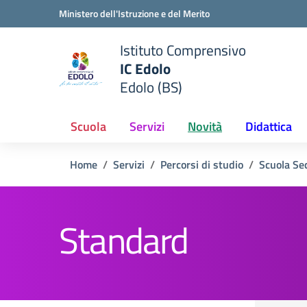
Vai ai contenuti
Vai al menu di navigazione
Vai al footer
Ministero dell'Istruzione e del Merito
Istituto Comprensivo
IC Edolo
e della scuola
Edolo (BS)
— Visita la pagina iniziale del
Scuola
Servizi
Novità
Didattica
Home
Servizi
Percorsi di studio
Scuola Se
Standard