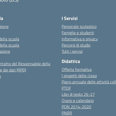
Visita la pagina iniziale della scuola
la
I Servizi
zione
Personale scolastico
Famiglie e studenti
della scuola
Informativa e privacy
della scuola
Percorsi di studio
azione
Tutti i servizi
Didattica
ontatto del Responsabile della
Offerta formativa
e dei dati (RPD)
I progetti delle classi
e
Piano annuale delle attività coll
PTOF
Libri di testo 26-27
Orario e calendario
PON 2014-2020
PNRR