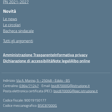
PN 2021-2027
Novità
Le news
Le circolari
Bacheca sindacale
Tutti gli argomenti
Amministrazione Trasparente
Informativa privacy
Dichiarazione di accessibilità
Note legali
Albo online
Indirizzo:
Via A. Morino, 5 - 25048 - Edolo - BS
Centralino:
0364/71247
Email:
bsic87000G@istruzione.it
Posta elettronica certificata (PEC):
bsic87000G@pec.istruzione.it
Codice fiscale: 90019150177
Codice meccanografico:
BSIC87000G