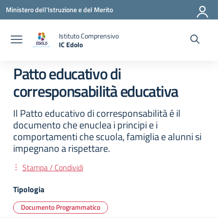
Vai ai contenuti
Vai al menu di navigazione
Vai al footer
Ministero dell'Istruzione e del Merito
Istituto Comprensivo
IC Edolo
— Visita la pagina iniziale della scuola
Patto educativo di
corresponsabilità educativa
Il Patto educativo di corresponsabilità é il
documento che enuclea i principi e i
comportamenti che scuola, famiglia e alunni si
impegnano a rispettare.
Stampa / Condividi
Tipologia
Documento Programmatico