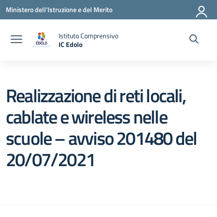
Vai ai contenuti
Vai al menu di navigazione
Vai al footer
Ministero dell'Istruzione e del Merito
Istituto Comprensivo
IC Edolo
— Visita la pagina iniziale della scuola
Realizzazione di reti locali,
cablate e wireless nelle
scuole – avviso 201480 del
20/07/2021