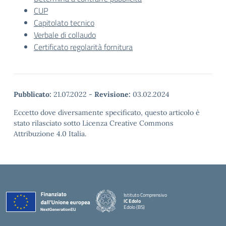
CUP
Capitolato tecnico
Verbale di collaudo
Certificato regolarità fornitura
Pubblicato:
21.07.2022
-
Revisione:
03.02.2024
Eccetto dove diversamente specificato, questo articolo è
stato rilasciato sotto Licenza Creative Commons
Attribuzione 4.0 Italia.
Istituto Comprensivo
IC Edolo
Edolo (BS)
— Visita la pagina iniziale della scuola