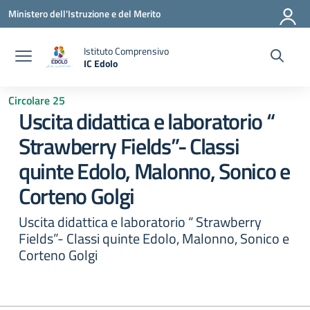
Vai ai contenuti
Vai al menu di navigazione
Vai al footer
Ministero dell'Istruzione e del Merito
Istituto Comprensivo
IC Edolo
— Visita la pagina iniziale della scuola
Circolare 25
Uscita didattica e laboratorio “
Strawberry Fields”- Classi
quinte Edolo, Malonno, Sonico e
Corteno Golgi
Uscita didattica e laboratorio “ Strawberry
Fields”- Classi quinte Edolo, Malonno, Sonico e
Corteno Golgi