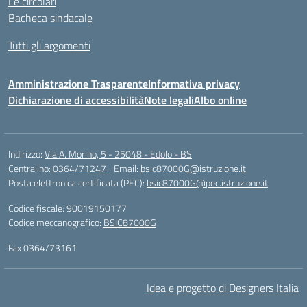
Le circolari
Bacheca sindacale
Tutti gli argomenti
Amministrazione Trasparente
Informativa privacy
Dichiarazione di accessibilità
Note legali
Albo online
Indirizzo:
Via A. Morino, 5 - 25048 - Edolo - BS
Centralino:
0364/71247
Email:
bsic87000G@istruzione.it
Posta elettronica certificata (PEC):
bsic87000G@pec.istruzione.it
Codice fiscale: 90019150177
Codice meccanografico:
BSIC87000G
Fax 0364/73161
Idea e progetto di Designers Italia