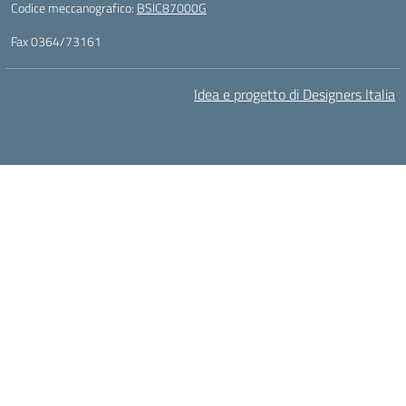
Codice meccanografico:
BSIC87000G
Fax 0364/73161
Idea e progetto di Designers Italia