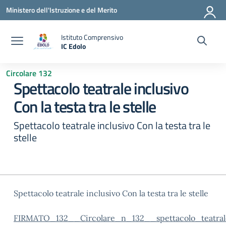
Vai ai contenuti
Vai al menu di navigazione
Vai al footer
Ministero dell'Istruzione e del Merito
Istituto Comprensivo
IC Edolo
— Visita la pagina iniziale della scuola
Circolare 132
Spettacolo teatrale inclusivo
Con la testa tra le stelle
Spettacolo teatrale inclusivo Con la testa tra le
stelle
Spettacolo teatrale inclusivo Con la testa tra le stelle
FIRMATO_132__Circolare_n_132__spettacolo_teatral