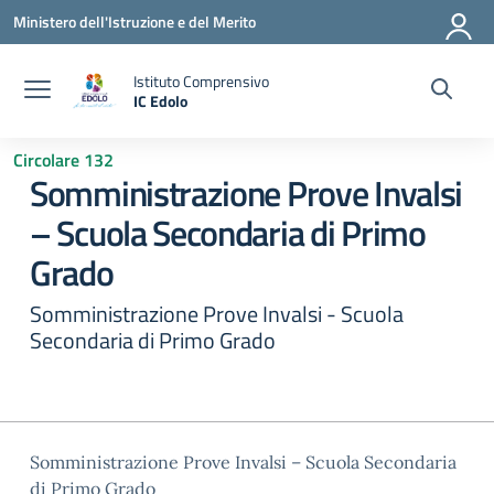
Vai ai contenuti
Vai al menu di navigazione
Vai al footer
Ministero dell'Istruzione e del Merito
Istituto Comprensivo
IC Edolo
— Visita la pagina iniziale della scuola
Circolare 132
Somministrazione Prove Invalsi
– Scuola Secondaria di Primo
Grado
Somministrazione Prove Invalsi - Scuola
Secondaria di Primo Grado
Somministrazione Prove Invalsi – Scuola Secondaria
di Primo Grado