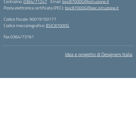
Centralino:
0364/71247
Email:
bsic87000G@istruzione.it
Posta elettronica certificata (PEC):
bsic87000G@pec.istruzione.it
Codice fiscale: 90019150177
Codice meccanografico:
BSIC87000G
Fax 0364/73161
Idea e progetto di Designers Italia