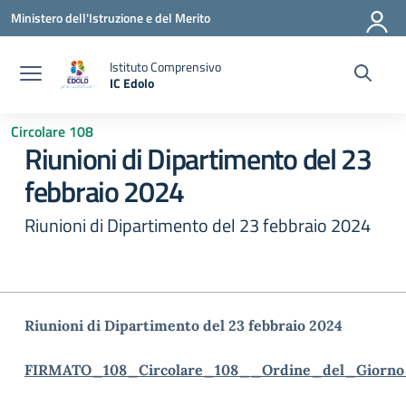
Vai ai contenuti
Vai al menu di navigazione
Vai al footer
Ministero dell'Istruzione e del Merito
Istituto Comprensivo
IC Edolo
— Visita la pagina iniziale della scuola
Circolare 108
Riunioni di Dipartimento del 23
febbraio 2024
Riunioni di Dipartimento del 23 febbraio 2024
Riunioni di Dipartimento del 23 febbraio 2024
FIRMATO_108_Circolare_108__Ordine_del_Giorno_