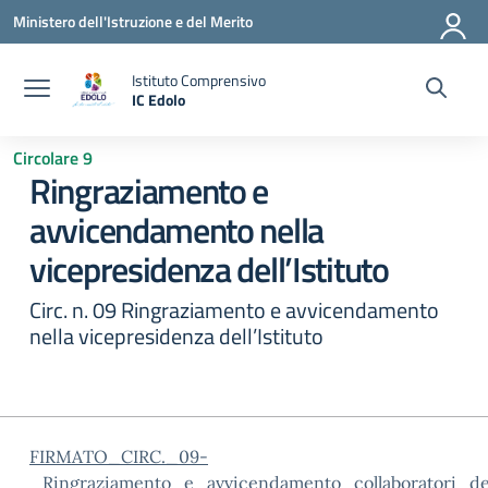
Vai ai contenuti
Vai al menu di navigazione
Vai al footer
Ministero dell'Istruzione e del Merito
Istituto Comprensivo
IC Edolo
— Visita la pagina iniziale della scuola
Circolare 9
Ringraziamento e
avvicendamento nella
vicepresidenza dell’Istituto
Circ. n. 09 Ringraziamento e avvicendamento
nella vicepresidenza dell’Istituto
FIRMATO_CIRC._09-
_Ringraziamento_e_avvicendamento_collaboratori_del