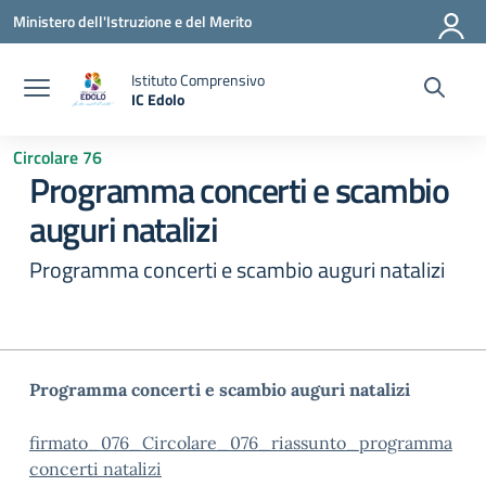
Vai ai contenuti
Vai al menu di navigazione
Vai al footer
Ministero dell'Istruzione e del Merito
Istituto Comprensivo
IC Edolo
— Visita la pagina iniziale della scuola
Circolare 76
Programma concerti e scambio
auguri natalizi
Programma concerti e scambio auguri natalizi
Programma concerti e scambio auguri natalizi
firmato_076_Circolare_076_riassunto_programma
concerti natalizi