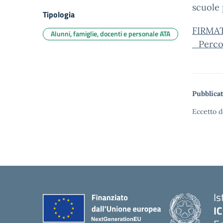
scuole 
Tipologia
FIRMA
Alunni, famiglie, docenti e personale ATA
_Perco
Pubblicat
Eccetto d
Is
IC