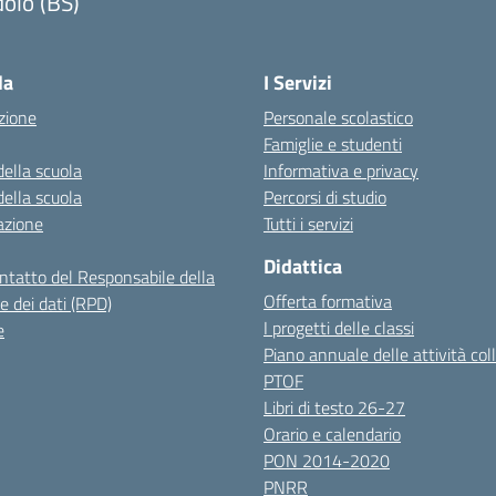
olo (BS)
Visita la pagina iniziale della scuola
la
I Servizi
zione
Personale scolastico
Famiglie e studenti
della scuola
Informativa e privacy
della scuola
Percorsi di studio
azione
Tutti i servizi
Didattica
ontatto del Responsabile della
Offerta formativa
e dei dati (RPD)
I progetti delle classi
e
Piano annuale delle attività coll
PTOF
Libri di testo 26-27
Orario e calendario
PON 2014-2020
PNRR