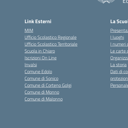
Ed
— 
Link Esterni
La Scuo
MIM
Presenta
Ufficio Scolastico Regionale
I luoghi
Ufficio Scolastico Territoriale
I numeri 
Scuola in Chiaro
Le carte 
Iscrizioni On Line
Organizz
Invalsi
La storia
Comune Edolo
Dati di c
Comune di Sonico
protezion
Comune di Corteno Golgi
Personal
Comune di Monno
Comune di Malonno