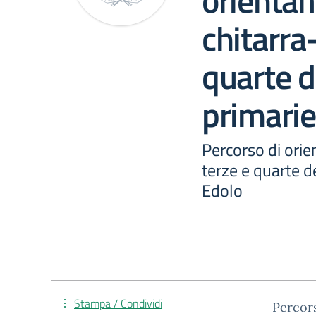
orientam
chitarra-
quarte d
primarie 
Percorso di orie
terze e quarte de
Edolo
Stampa / Condividi
Percors