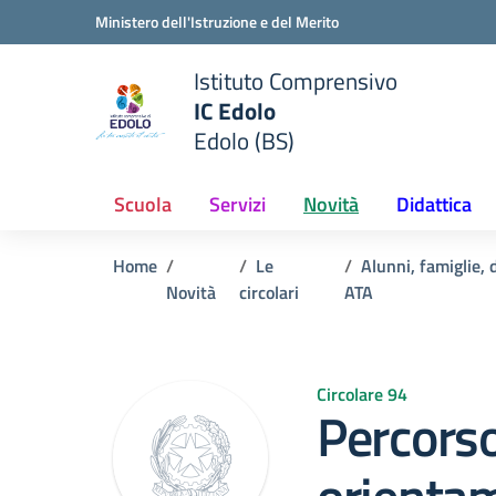
Vai ai contenuti
Vai al menu di navigazione
Vai al footer
Ministero dell'Istruzione e del Merito
Istituto Comprensivo
IC Edolo
e della scuola
Edolo (BS)
— Visita la pagina iniziale del
Scuola
Servizi
Novità
Didattica
Home
Le
Alunni, famiglie,
Novità
circolari
ATA
Circolare 94
Percorso