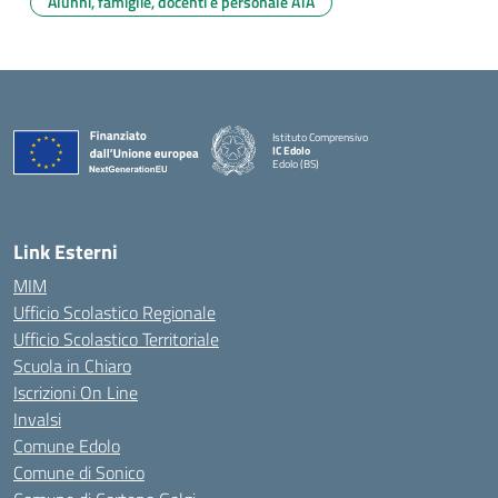
Alunni, famiglie, docenti e personale ATA
Istituto Comprensivo
IC Edolo
Edolo (BS)
— Visita la pagina iniziale della scuola
Link Esterni
MIM
Ufficio Scolastico Regionale
Ufficio Scolastico Territoriale
Scuola in Chiaro
Iscrizioni On Line
Invalsi
Comune Edolo
Comune di Sonico