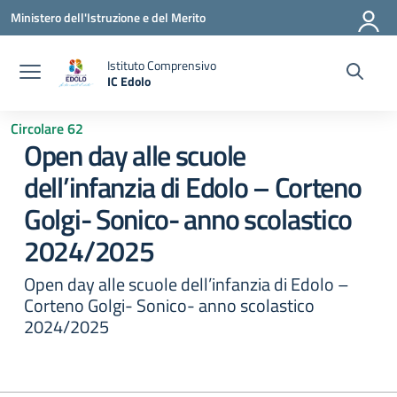
Vai ai contenuti
Vai al menu di navigazione
Vai al footer
Ministero dell'Istruzione e del Merito
Istituto Comprensivo
IC Edolo
— Visita la pagina iniziale della scuola
Circolare 62
Open day alle scuole
dell’infanzia di Edolo – Corteno
Golgi- Sonico- anno scolastico
2024/2025
Open day alle scuole dell’infanzia di Edolo –
Corteno Golgi- Sonico- anno scolastico
2024/2025