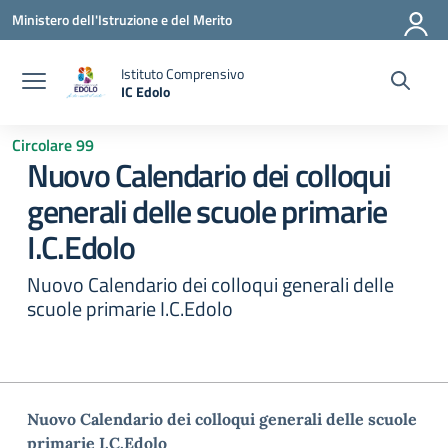
Vai ai contenuti
Vai al menu di navigazione
Vai al footer
Ministero dell'Istruzione e del Merito
Istituto Comprensivo
IC Edolo
— Visita la pagina iniziale della scuola
Circolare 99
Nuovo Calendario dei colloqui
generali delle scuole primarie
I.C.Edolo
Nuovo Calendario dei colloqui generali delle
scuole primarie I.C.Edolo
Nuovo Calendario dei colloqui generali delle scuole
primarie I.C.Edolo