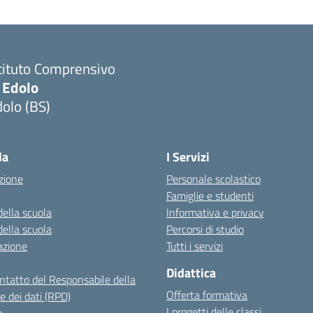
tituto Comprensivo
 Edolo
olo (BS)
Visita la pagina iniziale della scuola
la
I Servizi
zione
Personale scolastico
Famiglie e studenti
della scuola
Informativa e privacy
della scuola
Percorsi di studio
azione
Tutti i servizi
Didattica
ontatto del Responsabile della
Offerta formativa
e dei dati (RPD)
I progetti delle classi