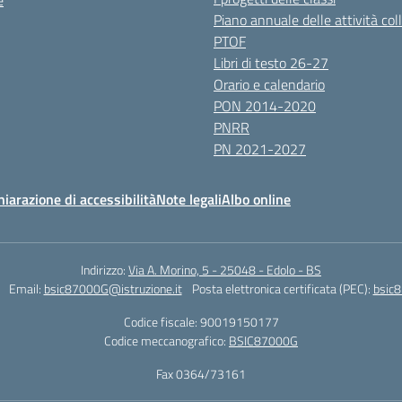
e
Piano annuale delle attività coll
PTOF
Libri di testo 26-27
Orario e calendario
PON 2014-2020
PNRR
PN 2021-2027
hiarazione di accessibilità
Note legali
Albo online
Indirizzo:
Via A. Morino, 5 - 25048 - Edolo - BS
Email:
bsic87000G@istruzione.it
Posta elettronica certificata (PEC):
bsic8
Codice fiscale: 90019150177
Codice meccanografico:
BSIC87000G
Fax 0364/73161