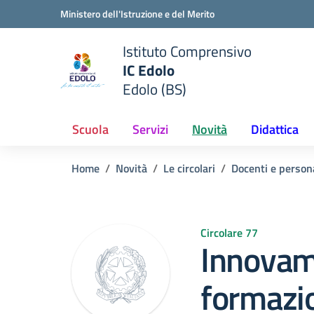
Vai ai contenuti
Vai al menu di navigazione
Vai al footer
Ministero dell'Istruzione e del Merito
Istituto Comprensivo
IC Edolo
e della scuola
Edolo (BS)
— Visita la pagina iniziale del
Scuola
Servizi
Novità
Didattica
Home
Novità
Le circolari
Docenti e person
Circolare 77
Innovama
formazi