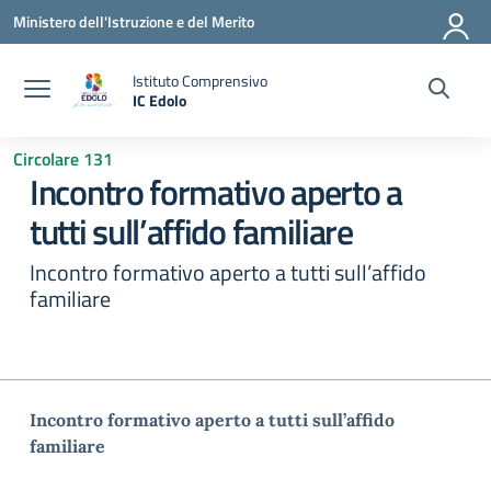
Vai ai contenuti
Vai al menu di navigazione
Vai al footer
Ministero dell'Istruzione e del Merito
Istituto Comprensivo
IC Edolo
— Visita la pagina iniziale della scuola
Circolare 131
Incontro formativo aperto a
tutti sull’affido familiare
Incontro formativo aperto a tutti sull’affido
familiare
Incontro formativo aperto a tutti sull’affido
familiare