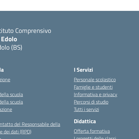
tituto Comprensivo
 Edolo
olo (BS)
Visita la pagina iniziale della scuola
la
I Servizi
zione
Personale scolastico
Famiglie e studenti
della scuola
Informativa e privacy
della scuola
Percorsi di studio
azione
Tutti i servizi
Didattica
ontatto del Responsabile della
Offerta formativa
e dei dati (RPD)
I progetti delle classi