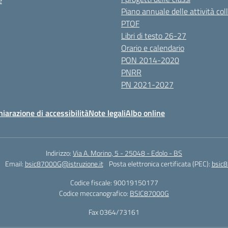
e
Piano annuale delle attività coll
PTOF
Libri di testo 26-27
Orario e calendario
PON 2014-2020
PNRR
PN 2021-2027
hiarazione di accessibilità
Note legali
Albo online
Indirizzo:
Via A. Morino, 5 - 25048 - Edolo - BS
Email:
bsic87000G@istruzione.it
Posta elettronica certificata (PEC):
bsic8
Codice fiscale: 90019150177
Codice meccanografico:
BSIC87000G
Fax 0364/73161