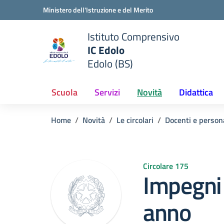
Vai ai contenuti
Vai al menu di navigazione
Vai al footer
Ministero dell'Istruzione e del Merito
Istituto Comprensivo
IC Edolo
e della scuola
Edolo (BS)
— Visita la pagina iniziale del
Scuola
Servizi
Novità
Didattica
Home
Novità
Le circolari
Docenti e person
Circolare 175
Impegni C
anno