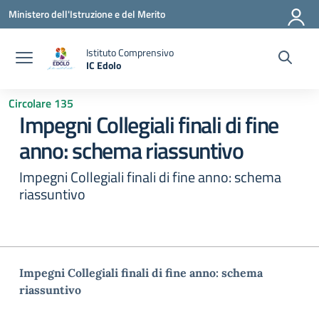
Vai ai contenuti
Vai al menu di navigazione
Vai al footer
Ministero dell'Istruzione e del Merito
Istituto Comprensivo
IC Edolo
— Visita la pagina iniziale della scuola
Circolare 135
Impegni Collegiali finali di fine
anno: schema riassuntivo
Impegni Collegiali finali di fine anno: schema
riassuntivo
Impegni Collegiali finali di fine anno: schema
riassuntivo