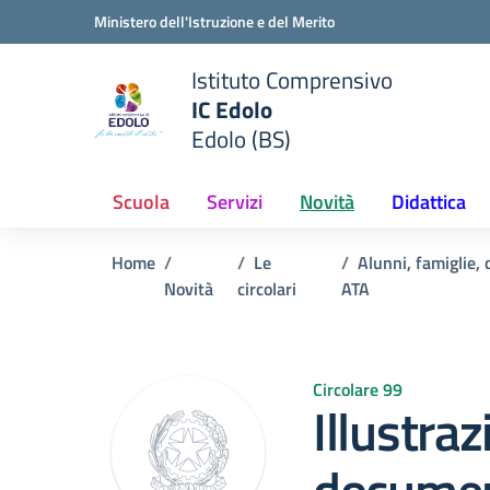
Vai ai contenuti
Vai al menu di navigazione
Vai al footer
Ministero dell'Istruzione e del Merito
Istituto Comprensivo
IC Edolo
e della scuola
Edolo (BS)
— Visita la pagina iniziale del
Scuola
Servizi
Novità
Didattica
Home
Le
Alunni, famiglie,
Novità
circolari
ATA
Circolare 99
Illustraz