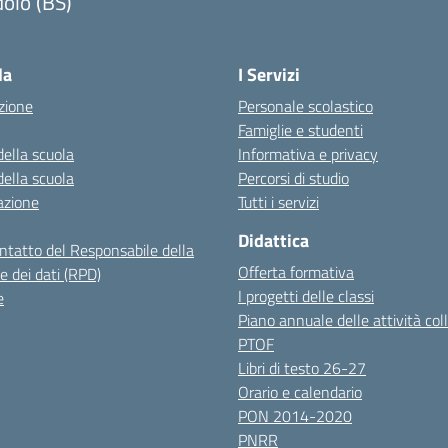
olo (BS)
Visita la pagina iniziale della scuola
la
I Servizi
zione
Personale scolastico
Famiglie e studenti
della scuola
Informativa e privacy
della scuola
Percorsi di studio
azione
Tutti i servizi
Didattica
ontatto del Responsabile della
Offerta formativa
e dei dati (RPD)
I progetti delle classi
e
Piano annuale delle attività coll
PTOF
Libri di testo 26-27
Orario e calendario
PON 2014-2020
PNRR