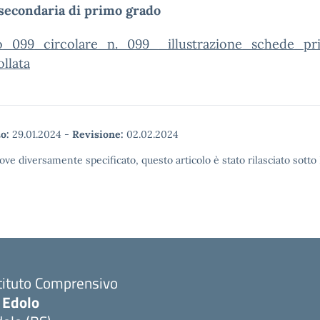
 secondaria di primo grado
o_099_circolare_n._099__illustrazione_schede_p
llata
o:
29.01.2024
-
Revisione:
02.02.2024
ove diversamente specificato, questo articolo è stato rilasciato sott
tituto Comprensivo
 Edolo