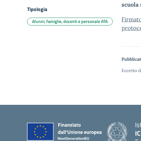
scuola
Tipologia
Firmat
Alunni, famiglie, docenti e personale ATA
protoco
Pubblicat
Eccetto d
Is
IC