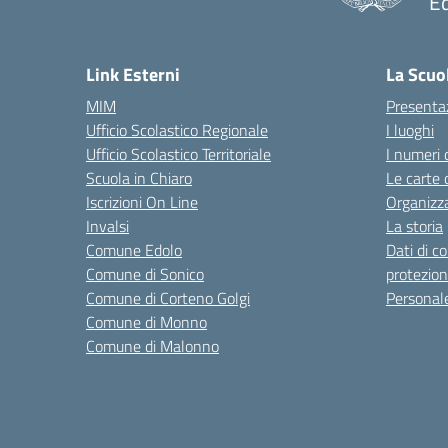
Ed
— 
Link Esterni
La Scuo
MIM
Presenta
Ufficio Scolastico Regionale
I luoghi
Ufficio Scolastico Territoriale
I numeri 
Scuola in Chiaro
Le carte 
Iscrizioni On Line
Organizz
Invalsi
La storia
Comune Edolo
Dati di c
Comune di Sonico
protezion
Comune di Corteno Golgi
Personal
Comune di Monno
Comune di Malonno