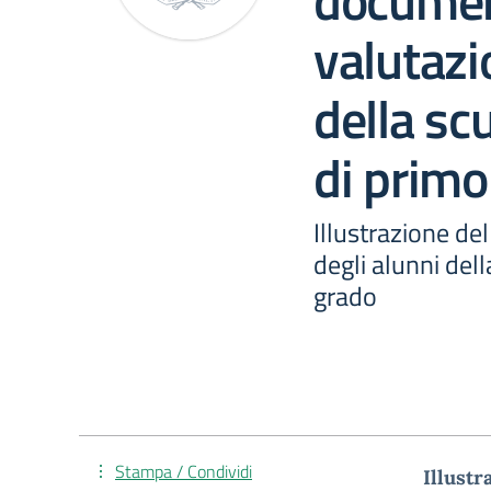
documen
valutazi
della sc
di primo
Illustrazione de
degli alunni del
grado
Stampa / Condividi
Illustr