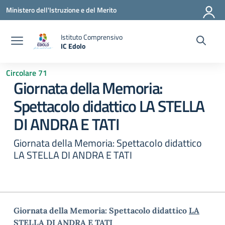
Vai ai contenuti
Vai al menu di navigazione
Vai al footer
Ministero dell'Istruzione e del Merito
Istituto Comprensivo
IC Edolo
— Visita la pagina iniziale della scuola
Circolare 71
Giornata della Memoria:
Spettacolo didattico LA STELLA
DI ANDRA E TATI
Giornata della Memoria: Spettacolo didattico
LA STELLA DI ANDRA E TATI
Giornata della Memoria: Spettacolo didattico
LA
STELLA DI ANDRA E TATI