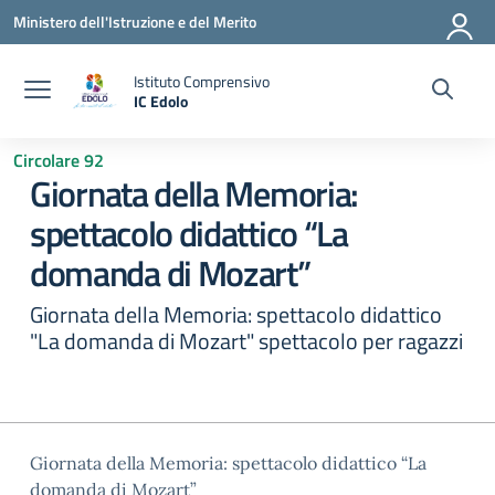
Vai ai contenuti
Vai al menu di navigazione
Vai al footer
Ministero dell'Istruzione e del Merito
Istituto Comprensivo
IC Edolo
— Visita la pagina iniziale della scuola
Circolare 92
Giornata della Memoria:
spettacolo didattico “La
domanda di Mozart”
Giornata della Memoria: spettacolo didattico
"La domanda di Mozart" spettacolo per ragazzi
Giornata della Memoria: spettacolo didattico “La
domanda di Mozart”