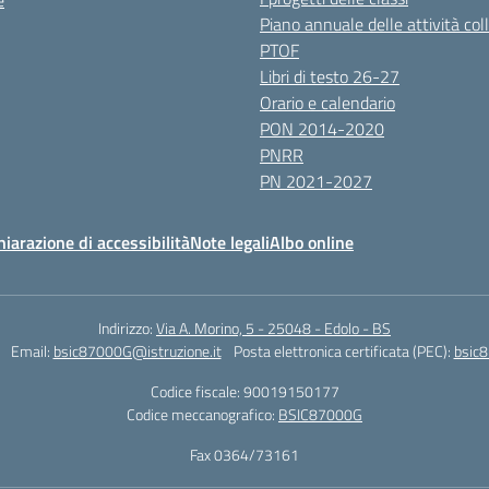
e
Piano annuale delle attività coll
PTOF
Libri di testo 26-27
Orario e calendario
PON 2014-2020
PNRR
PN 2021-2027
hiarazione di accessibilità
Note legali
Albo online
Indirizzo:
Via A. Morino, 5 - 25048 - Edolo - BS
Email:
bsic87000G@istruzione.it
Posta elettronica certificata (PEC):
bsic8
Codice fiscale: 90019150177
Codice meccanografico:
BSIC87000G
Fax 0364/73161