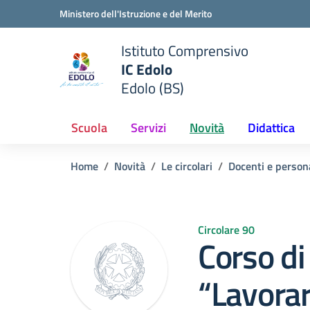
Vai ai contenuti
Vai al menu di navigazione
Vai al footer
Ministero dell'Istruzione e del Merito
Istituto Comprensivo
IC Edolo
e della scuola
Edolo (BS)
— Visita la pagina iniziale del
Scuola
Servizi
Novità
Didattica
Home
Novità
Le circolari
Docenti e person
Circolare 90
Corso di
“Lavorar