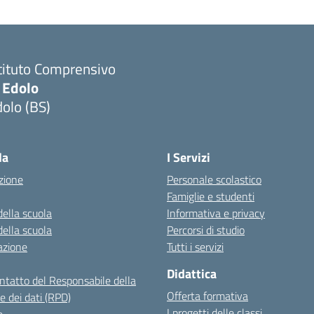
tituto Comprensivo
 Edolo
olo (BS)
Visita la pagina iniziale della scuola
la
I Servizi
zione
Personale scolastico
Famiglie e studenti
della scuola
Informativa e privacy
della scuola
Percorsi di studio
azione
Tutti i servizi
Didattica
ontatto del Responsabile della
Offerta formativa
e dei dati (RPD)
I progetti delle classi