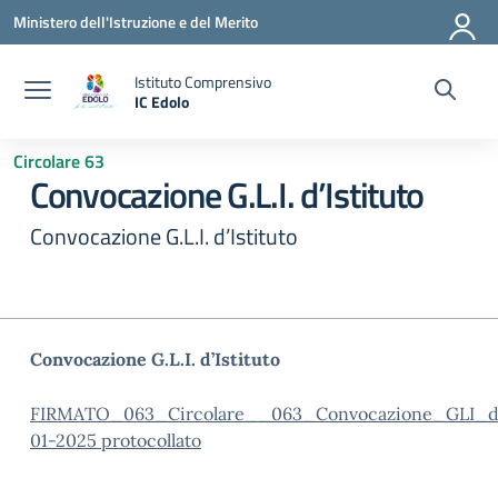
Vai ai contenuti
Vai al menu di navigazione
Vai al footer
Ministero dell'Istruzione e del Merito
Istituto Comprensivo
IC Edolo
— Visita la pagina iniziale della scuola
Circolare 63
Convocazione G.L.I. d’Istituto
Convocazione G.L.I. d’Istituto
Convocazione G.L.I. d’Istituto
FIRMATO_063_Circolare__063_Convocazione_GLI_d
01-2025 protocollato