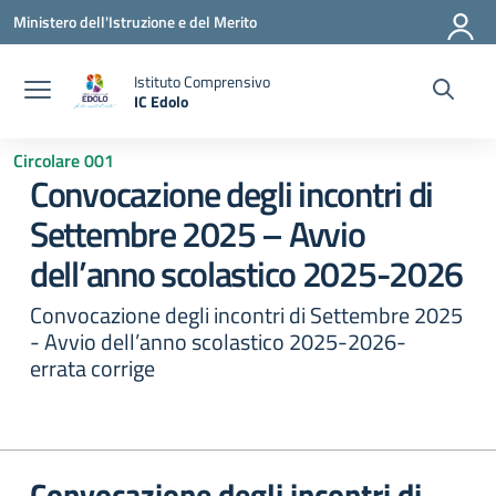
Vai ai contenuti
Vai al menu di navigazione
Vai al footer
Ministero dell'Istruzione e del Merito
Istituto Comprensivo
IC Edolo
— Visita la pagina iniziale della scuola
Circolare 001
Convocazione degli incontri di
Settembre 2025 – Avvio
dell’anno scolastico 2025-2026
Convocazione degli incontri di Settembre 2025
- Avvio dell’anno scolastico 2025-2026-
errata corrige
Convocazione degli incontri di