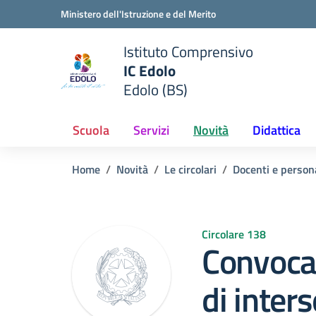
Vai ai contenuti
Vai al menu di navigazione
Vai al footer
Ministero dell'Istruzione e del Merito
Istituto Comprensivo
IC Edolo
e della scuola
Edolo (BS)
— Visita la pagina iniziale del
Scuola
Servizi
Novità
Didattica
Home
Novità
Le circolari
Docenti e person
Circolare 138
Convocaz
di inter