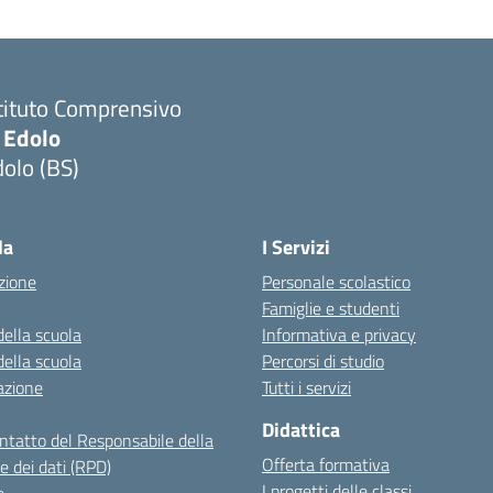
tituto Comprensivo
 Edolo
olo (BS)
Visita la pagina iniziale della scuola
la
I Servizi
zione
Personale scolastico
Famiglie e studenti
della scuola
Informativa e privacy
della scuola
Percorsi di studio
azione
Tutti i servizi
Didattica
ontatto del Responsabile della
Offerta formativa
e dei dati (RPD)
I progetti delle classi