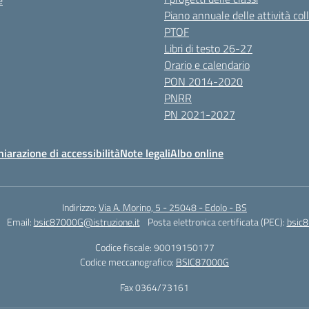
e
Piano annuale delle attività coll
PTOF
Libri di testo 26-27
Orario e calendario
PON 2014-2020
PNRR
PN 2021-2027
hiarazione di accessibilità
Note legali
Albo online
Indirizzo:
Via A. Morino, 5 - 25048 - Edolo - BS
Email:
bsic87000G@istruzione.it
Posta elettronica certificata (PEC):
bsic8
Codice fiscale: 90019150177
Codice meccanografico:
BSIC87000G
Fax 0364/73161