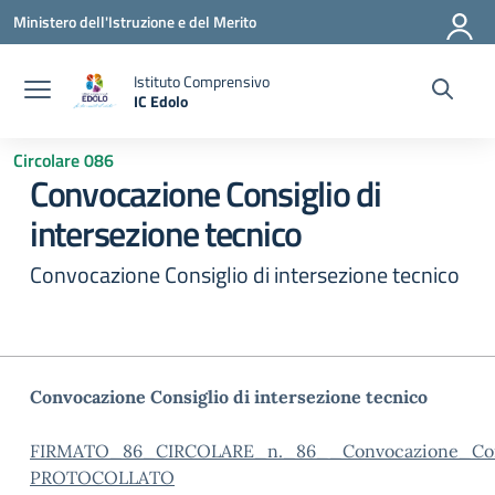
Vai ai contenuti
Vai al menu di navigazione
Vai al footer
Ministero dell'Istruzione e del Merito
Istituto Comprensivo
IC Edolo
— Visita la pagina iniziale della scuola
Circolare 086
Convocazione Consiglio di
intersezione tecnico
Convocazione Consiglio di intersezione tecnico
Convocazione Consiglio di intersezione tecnico
FIRMATO_86_CIRCOLARE_n._86__Convocazione_Cons
PROTOCOLLATO